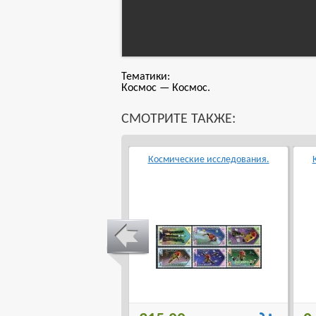
Тематики:
Космос — Космос.
СМОТРИТЕ ТАКЖЕ:
20 лет первой высадки
Космические исследования.
овека на Луну . (Гашеная)