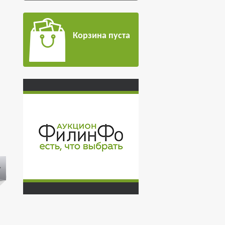
Корзина пуста
Космические полеты
Полет американского
"Аполлон" .
космического корабля
"Аполлон-15" .