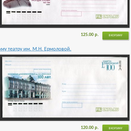
125.00
р.
В КОРЗИНУ
му театру им. М.Н. Ермоловой.
120.00
р.
В КОРЗИНУ