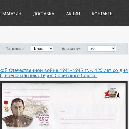
Т-МАГАЗИН
ДОСТАВКА
АКЦИИ
КОНТАКТЫ
Тип вывода:
На страницу:
ой Отечественной войне 1941–1945 гг.». 125 лет со дня
), военачальника, Героя Советского Союза.