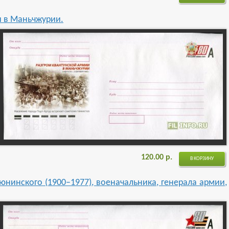
и в Маньчжурии.
120.00
р.
В КОРЗИНУ
юнинского (1900–1977), военачальника, генерала армии,