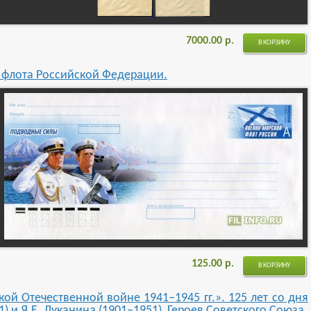
7000.00
р.
В КОРЗИНУ
 флота Российской Федерации.
125.00
р.
В КОРЗИНУ
ой Отечественной войне 1941–1945 гг.». 125 лет со дня
) и Я.Е. Луканина (1901–1951), Героев Советского Союза.