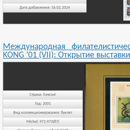
Дата добавления:
16.02.2024
Международная филателистиче
KONG ’01 (VII): Открытие выставки
Страна:
Гонконг
Год:
2001
Вид коллекционирования:
буклет
Michel:
972-973(87)