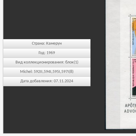
Страна:
Камерун
Год:
1969
Вид коллекционирования:
блок(1)
Michel:
592II,594I,595I,597I(8)
Дата добавления:
07.11.2024