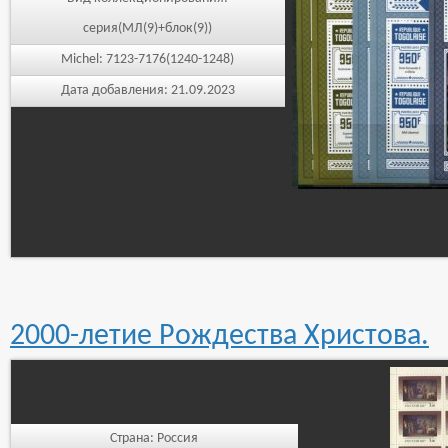
серия(МЛ(9)+блок(9))
Michel:
7123-7176(1240-1248)
Дата добавления:
21.09.2023
2000-летие Рождества Христова.
Страна:
Россия