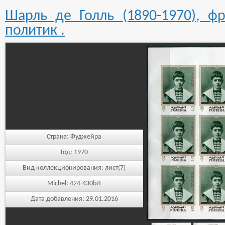
Шарль де Голль (1890-1970), ф
политик .
Страна:
Фуджейра
Год:
1970
Вид коллекционирования:
лист(7)
Michel:
424-430bЛ
Дата добавления:
29.01.2016