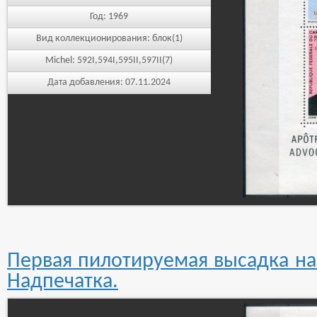
Год:
1969
Вид коллекционирования:
блок(1)
Michel:
592I,594I,595II,597II(7)
Дата добавления:
07.11.2024
Первая пилотируемая высадка на 
Надпечатка.