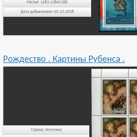
Michel:
1283-1284(138)
Дата добавления:
05.12.2018
Рождество . Картины Рубенса .
Страна:
Аитутаки