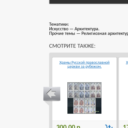
Тематики:
Искусство — Архитектура.
Прочие темы — Религиозная архитектур
СМОТРИТЕ ТАКЖЕ:
ажданская архитектура
Храмы Русской православной
Х
Москвы XVI-XVII вв.
церкви за рубежом.
0.00 р.
300.00 р.
1