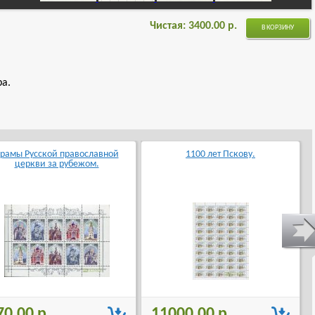
Чистая:
3400.00
р.
В КОРЗИНУ
а.
рамы Русской православной
1100 лет Пскову.
церкви за рубежом.
70.00 р.
11000.00 р.