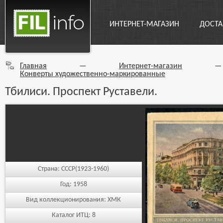
ИНТЕРНЕТ-МАГАЗИН
ДОСТА
Главная
—
Интернет-магазин
Конверты художественно-маркированные
Тбилиси. Проспект Руставели.
Страна:
СССР(1923-1960)
Год:
1958
Вид коллекционирования:
ХМК
Каталог ИТЦ:
8