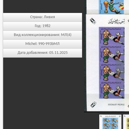
Страна:
Ливия
Год:
1982
Вид коллекционирования:
МЛ(4)
Michel:
990-993bМЛ
Дата добавления:
05.11.2025