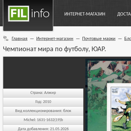
ИНТЕРНЕТ-МАГАЗИН
ДОСТА
Главная
—
Интернет-магазин
—
Почтовые марки
—
Бл
Чемпионат мира по футболу, ЮАР.
Страна:
Алжир
Год:
2010
Вид коллекционирования:
блок
Michel:
1631-1632(19)b
Дата добавления:
21.05.2026